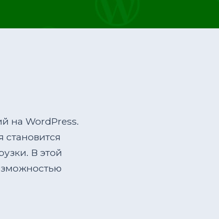
й на WordPress.
 становится
узки. В этой
возможностью