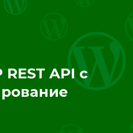
 REST API с
ирование