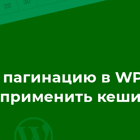
 пагинацию в WP
 применить кеш