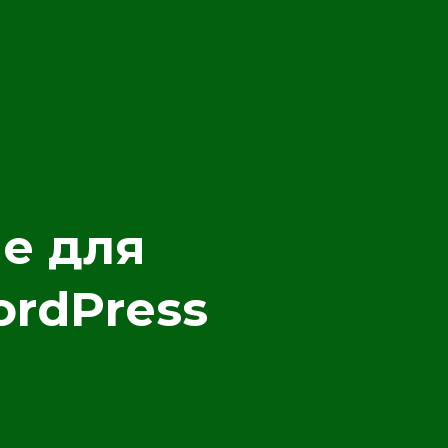
е для
rdPress