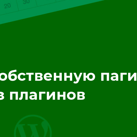
собственную паг
з плагинов