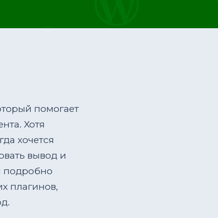
оторый помогает
нта. Хотя
гда хочется
овать вывод и
ы подробно
х плагинов,
д.