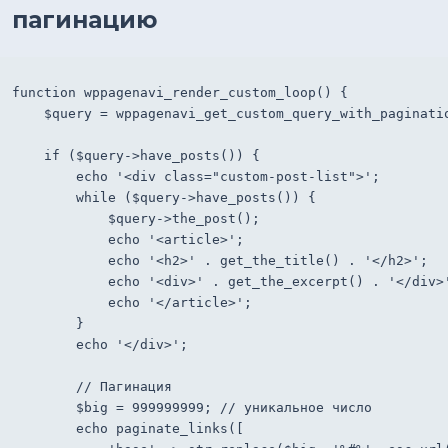
пагинацию
function wppagenavi_render_custom_loop() {

    $query = wppagenavi_get_custom_query_with_paginatio
    if ($query->have_posts()) {

        echo '<div class="custom-post-list">';

        while ($query->have_posts()) {

            $query->the_post();

            echo '<article>';

            echo '<h2>' . get_the_title() . '</h2>';

            echo '<div>' . get_the_excerpt() . '</div>'
            echo '</article>';

        }

        echo '</div>';

        // Пагинация

        $big = 999999999; // уникальное число

        echo paginate_links([
