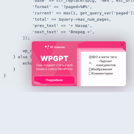
            'base' => str_replace($big, '%#%', esc_url(
            'format' => '?paged=%#%',

            'current' => max(1, get_query_var('paged'))
            'total' => $query->max_num_pages,

            'prev_text' => '« Назад',

            'next_text' => 'Вперед »',

        ]);

×
AI-плагин
        wp_reset_postdata();

WPGPT
    } else {

SEO и мета-теги
Парсинг
        echo '<p>Записей не найдено.</p>';

Сам создает статьи для
конкурентов
вашего сайта WordPress
Изображения
    }

Комментарии
}
Подробнее
Данную функцию можно подключить в PHP-тему
в том месте, где нужно вывести пагинируемый
список.