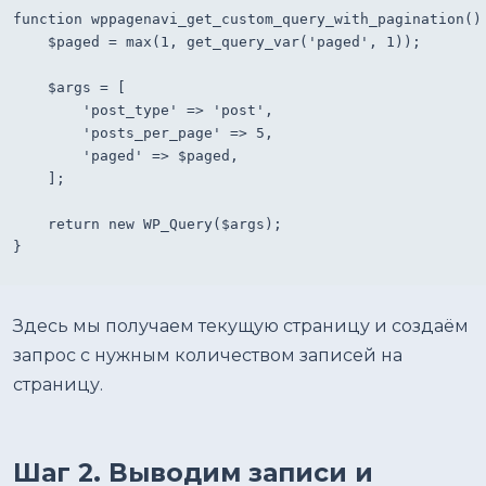
function wppagenavi_get_custom_query_with_pagination() 
    $paged = max(1, get_query_var('paged', 1));

    $args = [

        'post_type' => 'post',

        'posts_per_page' => 5,

        'paged' => $paged,

    ];

    return new WP_Query($args);

}
Здесь мы получаем текущую страницу и создаём
запрос с нужным количеством записей на
страницу.
Шаг 2. Выводим записи и