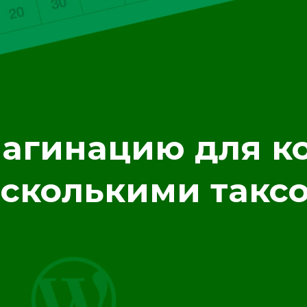
пагинацию для 
есколькими такс