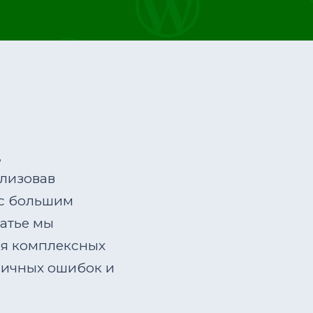
,
ализовав
 с большим
татье мы
ля комплексных
пичных ошибок и