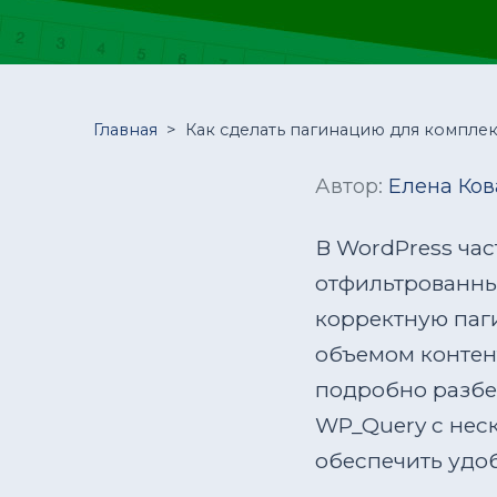
Главная
>
Как сделать пагинацию для компле
Автор:
Елена Ков
В WordPress час
отфильтрованны
корректную паг
объемом контент
подробно разбе
WP_Query с нес
обеспечить удоб